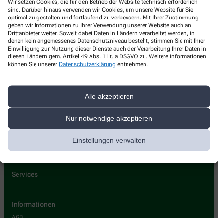
Wir setzen Cookies, die für den Betrieb der Website technisch erforderlich
Marien-Apotheke U. Grünberger & F. Poneleit
sind. Darüber hinaus verwenden wir Cookies, um unsere Website für Sie
oHG
optimal zu gestalten und fortlaufend zu verbessern. Mit Ihrer Zustimmung
geben wir Informationen zu Ihrer Verwendung unserer Website auch an
Drittanbieter weiter. Soweit dabei Daten in Ländern verarbeitet werden, in
Frontenhausener Strasse 29
,
84137
Vilsbiburg
denen kein angemessenes Datenschutzniveau besteht, stimmen Sie mit Ihrer
+49-8741968690
Einwilligung zur Nutzung dieser Dienste auch der Verarbeitung Ihrer Daten in
diesen Ländern gem. Artikel 49 Abs. 1 lit. a DSGVO zu. Weitere Informationen
+49-87419686966
können Sie unserer
Datenschutzerklärung
entnehmen.
marien@apotheke-vilsbiburg.de
Alle akzeptieren
Nur notwendige akzeptieren
Über uns
Leistungen
Einstellungen verwalten
Kontakt
Services
Informationen
AGB