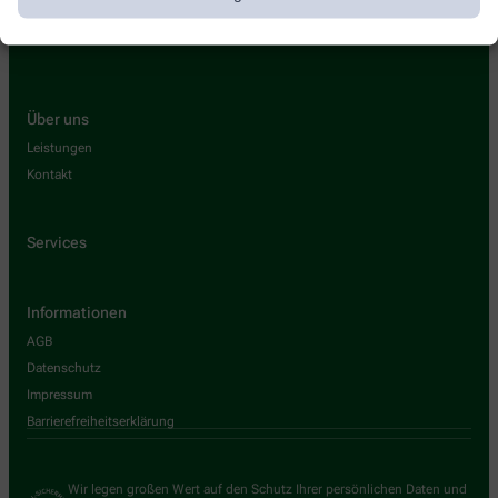
marien@apotheke-vilsbiburg.de
Über uns
Leistungen
Kontakt
Services
Informationen
AGB
Datenschutz
Impressum
Barrierefreiheitserklärung
Wir legen großen Wert auf den Schutz Ihrer persönlichen Daten und