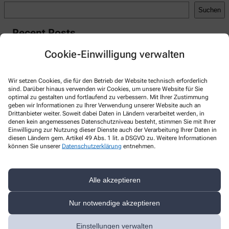
Suchen
Recent Posts
Hello world!
Cookie-Einwilligung verwalten
Recent Comments
Wir setzen Cookies, die für den Betrieb der Website technisch erforderlich
A WordPress Commenter
zu
Hello world!
sind. Darüber hinaus verwenden wir Cookies, um unsere Website für Sie
optimal zu gestalten und fortlaufend zu verbessern. Mit Ihrer Zustimmung
geben wir Informationen zu Ihrer Verwendung unserer Website auch an
Drittanbieter weiter. Soweit dabei Daten in Ländern verarbeitet werden, in
denen kein angemessenes Datenschutzniveau besteht, stimmen Sie mit Ihrer
Einwilligung zur Nutzung dieser Dienste auch der Verarbeitung Ihrer Daten in
diesen Ländern gem. Artikel 49 Abs. 1 lit. a DSGVO zu. Weitere Informationen
Kontakt
können Sie unserer
Datenschutzerklärung
entnehmen.
Marien-Apotheke U. Grünberger & F. Poneleit
oHG
Alle akzeptieren
Frontenhausener Strasse 29
,
84137
Vilsbiburg
Nur notwendige akzeptieren
+49-8741968690
+49-87419686966
Einstellungen verwalten